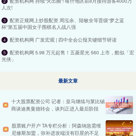
配资机构网 持续“火出圈”! 喀什地区前8月接待游客4000万
2
人次!
配资正规网上炒股配资 周泓余、陆敏全等晋级“梦之蓝
3
杯”第五届中国女子围棋名人战八强
配资机构网 广发宏观 | 四中全会公报关键细节研读
4
配资机构网 5.98 万元起售！五菱星光 560 上市，酷似「宏
5
光侠」
最新文章
十大股票配资公司 记者：皇马继续与莱比锡
商谈迪奥曼德转会，谈判正进入最后阶段
股票账户开户 TA专栏分析：阿森纳急需维
尼修斯加盟，弥补进攻端没有巨星的不足