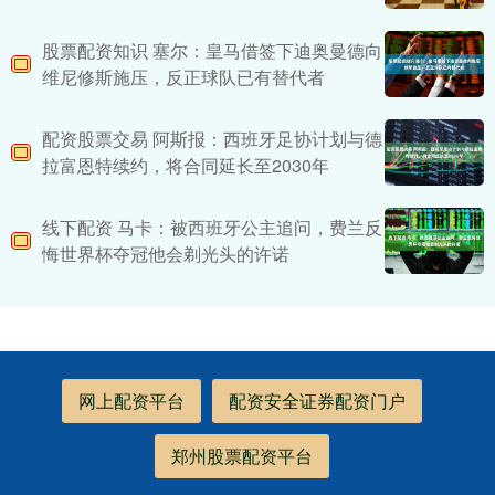
股票配资知识 塞尔：皇马借签下迪奥曼德向
维尼修斯施压，反正球队已有替代者
配资股票交易 阿斯报：西班牙足协计划与德
拉富恩特续约，将合同延长至2030年
线下配资 马卡：被西班牙公主追问，费兰反
悔世界杯夺冠他会剃光头的许诺
网上配资平台
配资安全证券配资门户
郑州股票配资平台